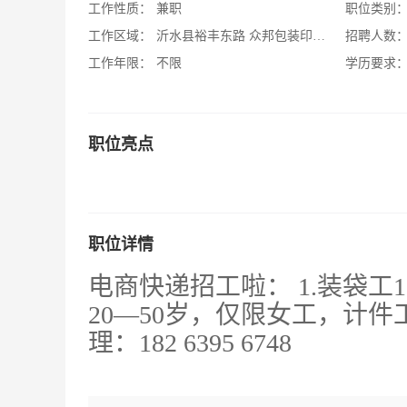
工作性质：
兼职
职位类别
工作区域：
沂水县裕丰东路 众邦包装印刷院内
招聘人数
工作年限：
不限
学历要求
职位亮点
职位详情
电商快递招工啦： 1.装袋工
20—50岁，仅限女工，计件
理：182 6395
6748