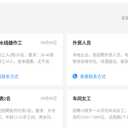
查
水线操作工
08月06日
外贸人员
工人(男)20名，要求：20-40周
本地企业，现招聘外贸人员，
焊工10人，身体健康，无不良嗜
售经验者优先，待遇面议。联
：4500-7000元，标准八人间住
费发放劳保用品，两班倒，每月
看联系方式
查看联系方式
时发放工资，工作时间10小时
表2名
08月06日
车间女工
司招聘医药代表2名，要求：大专
招聘18周岁一45岁的车间女工
，年龄25-45岁之间，男女均
资约3500一5000元，试用期2
要具有营销经验，从事过医药代
险，有年薪假，年底福利