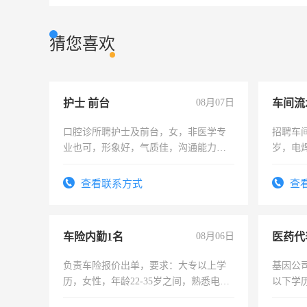
猜您喜欢
护士 前台
08月07日
车间流
口腔诊所聘护士及前台，女，非医学专
招聘车间
业也可，形象好，气质佳，沟通能力
岁，电
强。面试，周日休息。
好。薪资
宿，免
查看联系方式
查
25号准
车险内勤1名
08月06日
医药代
负责车险报价出单，要求：大专以上学
基因公
历，女性，年龄22-35岁之间，熟悉电脑
以下学历
操作，工作态度认真，具有团队精神，
可，需