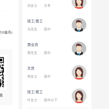
刘女士
·
大专
技工/普工
马先生
·
高中
10金币)
营业员
男先生
·
高中
文员
林女士
·
高中
技工/普工
息
叶女士
·
高中以下