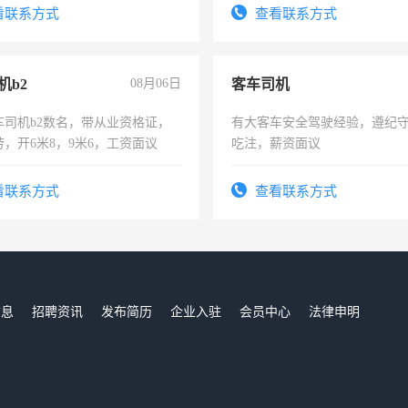
有医学资质的优先，底薪+绩效，
看联系方式
查看联系方式
。
机b2
08月06日
客车司机
车司机b2数名，带从业资格证，
有大客车安全驾驶经验，遵纪
，开6米8，9米6，工资面议
吃注，薪资面议
看联系方式
查看联系方式
信息
招聘资讯
发布简历
企业入驻
会员中心
法律申明
们