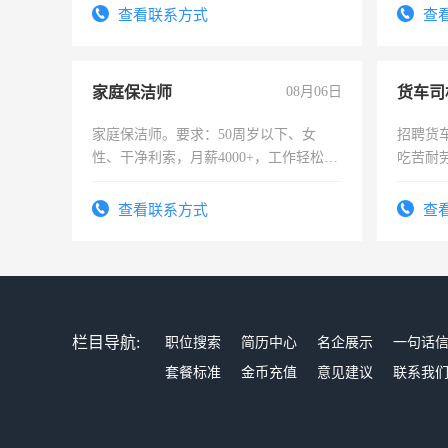
试用期1-3个月，转正后交纳五险，
表或者
查看联系方式
查
交五险
家庭保洁师
08月06日
货车司
家庭保洁师。要求：50周岁以下、女
招聘货
性、干净利索，月薪4000+，工作轻松，
吃苦耐劳
时间灵活，不需坐班，适合宝妈、全职
太太等。
查看联系方式
查
栏目导航:
职位搜索
简历中心
名企展示
一句话
套餐标准
金币充值
意见建议
联系我